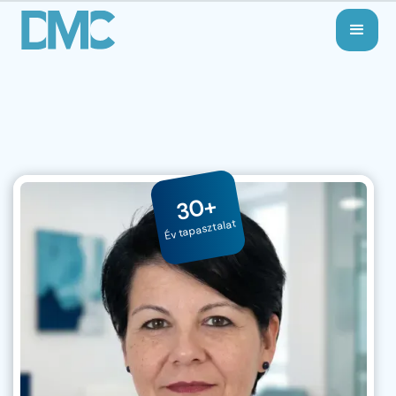
30+
Év tapasztalat