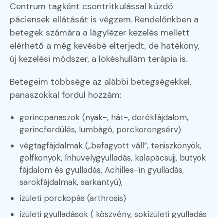
Centrum tagként csontritkulással küzdő
páciensek ellátását is végzem. Rendelőnkben a
betegek számára a lágylézer kezelés mellett
elérhető a még kevésbé elterjedt, de hatékony,
új kezelési módszer, a lökéshullám terápia is.
Betegeim többsége az alábbi betegségekkel,
panaszokkal fordul hozzám:
gerincpanaszok (nyak-, hát-, derékfájdalom,
gerincferdülés, lumbágó, porckorongsérv)
végtagfájdalmak („befagyott váll”, teniszkönyök,
golfkönyök, ínhüvelygyulladás, kalapácsujj, bütyök
fájdalom és gyulladás, Achilles-ín gyulladás,
sarokfájdalmak, sarkantyú),
ízületi porckopás (arthrosis)
ízületi gyulladások ( köszvény, sokízületi gyulladás