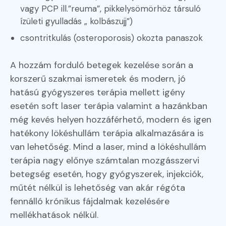
vagy PCP ill.”reuma”, pikkelysömörhöz társuló
ízületi gyulladás „ kolbászujj”)
csontritkulás (osteroporosis) okozta panaszok
A hozzám forduló betegek kezelése során a
korszerű szakmai ismeretek és modern, jó
hatású gyógyszeres terápia mellett igény
esetén soft laser terápia valamint a hazánkban
még kevés helyen hozzáférhető, modern és igen
hatékony lökéshullám terápia alkalmazására is
van lehetőség. Mind a laser, mind a lökéshullám
terápia nagy előnye számtalan mozgásszervi
betegség esetén, hogy gyógyszerek, injekciók,
műtét nélkül is lehetőség van akár régóta
fennálló krónikus fájdalmak kezelésére
mellékhatások nélkül.