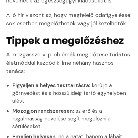
növelhetik az egészségügyi kiadásokat is.
A jó hír viszont az, hogy megfelelő odafigyeléssel
sok esetben megelőzhetők vagy jól kezelhetők.
Tippek a megelőzéshez
A mozgásszervi problémák megelőzése tudatos
életmóddal kezdődik. Íme néhány hasznos
tanács:
Figyeljen a helyes testtartásra:
kerülje a
görnyedést és a hosszú ideig tartó egyhelyben
ülést
Mozogjon rendszeresen:
az erő és a
rugalmasság növelése segít megelőzni a
sérüléseket
Emeljen helyesen:
ne a hátát, hanem a lábait